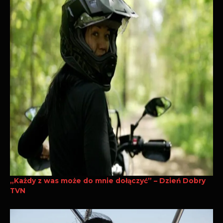
„Każdy z was może do mnie dołączyć” – Dzień Dobry
TVN