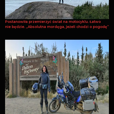
Postanowiła przemierzyć świat na motocyklu. Łatwo
nie będzie. „Absolutna mordęga, jeżeli chodzi o pogodę”