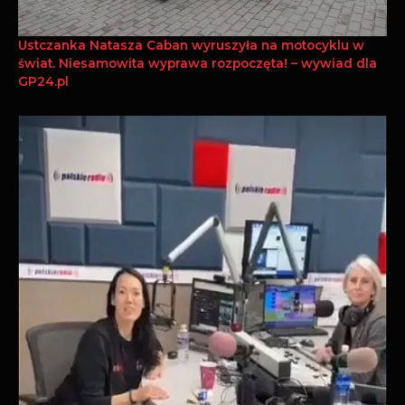
Ustczanka Natasza Caban wyruszyła na motocyklu w
świat. Niesamowita wyprawa rozpoczęta! – wywiad dla
GP24.pl