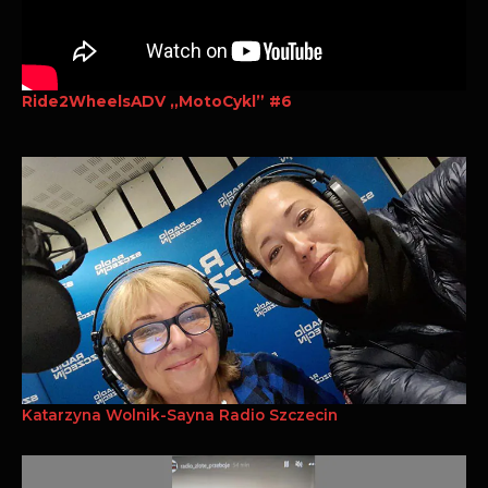
Ride2WheelsADV „MotoCykl” #6
Katarzyna Wolnik-Sayna Radio Szczecin